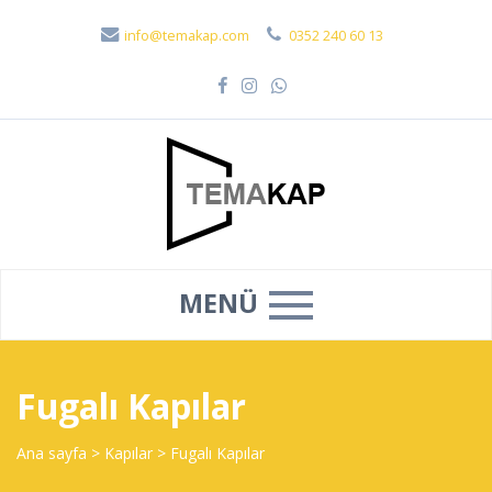
info@temakap.com
0352 240 60 13
MENÜ
Fugalı Kapılar
Ana sayfa
>
Kapılar
>
Fugalı Kapılar