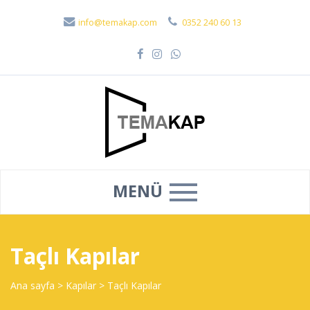
info@temakap.com
0352 240 60 13
MENÜ
Taçlı Kapılar
Ana sayfa
>
Kapılar
>
Taçlı Kapılar