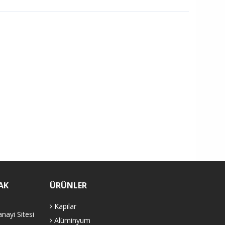
AK
ÜRÜNLER
Kapılar
nayi Sitesi
Alüminyum