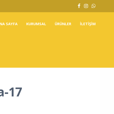
NA SAYFA
KURUMSAL
ÜRÜNLER
İLETIŞIM
-17