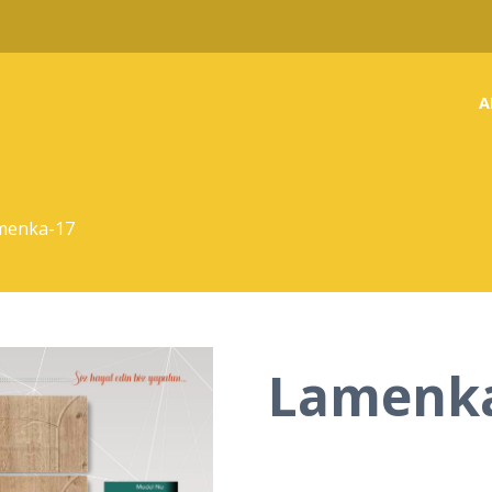
A
menka-17
Lamenka