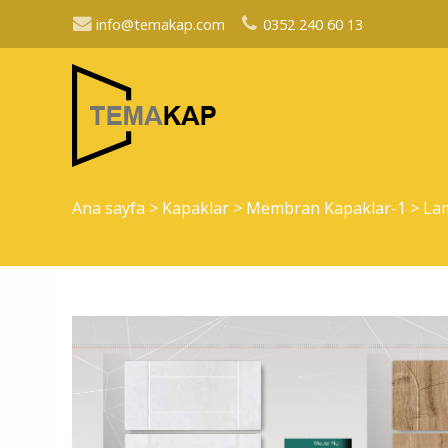
info@temakap.com
0352 240 60 13
Ana sayfa
>
Kapaklar
>
Membran Kapaklar-1
>
La