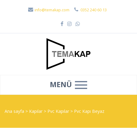
info@temakap.com
0352 240 60 13
MENÜ
Ana sayfa
>
Kapılar
>
Pvc Kapılar
>
Pvc Kapı Beyaz