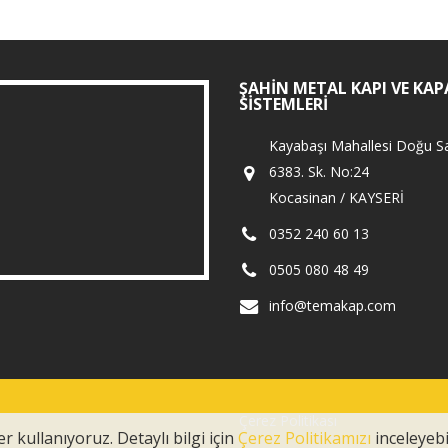
ŞAHIN METAL KAPI VE KAP
SISTEMLERI
Kayabaşı Mahallesi Doğu Sa
6383. Sk. No:24
Kocasinan / KAYSERİ
0352 240 60 13
0505 080 48 49
info@temakap.com
Çerez Politikası
r kullanıyoruz. Detaylı bilgi için
Çerez Politikamızı
inceleyebil