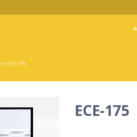
A
ar
>
ECE-175
ECE-175