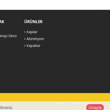
AK
ÜRÜNLER
Kapılar
nayi Sitesi
Alüminyum
Kapaklar
Designed by
Kent Media
irsiniz.
Onayla