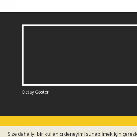
Detay Göster
Şahin Metal Kapı ve Kapak Sistemleri © 2026
Size daha iyi bir kullanıcı deneyimi sunabilmek için çerezle