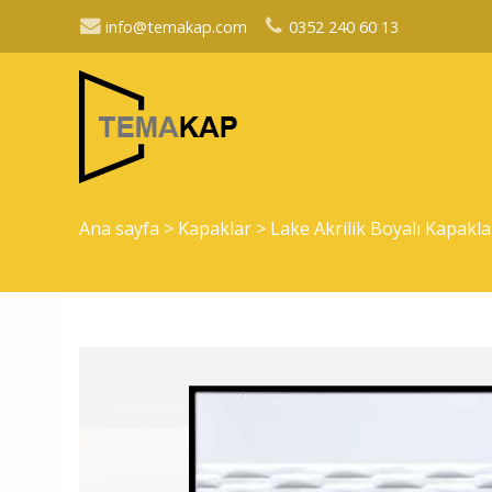
info@temakap.com
0352 240 60 13
Ana sayfa
>
Kapaklar
>
Lake Akrilik Boyalı Kapakl