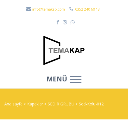
info@temakap.com
0352 240 60 13
MENÜ
Ana sayfa
>
Kapaklar
>
SEDİR GRUBU
>
Sed-Kolu-012