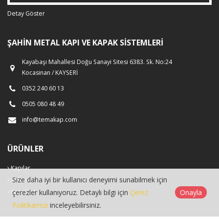
Detay Göster
ŞAHIN METAL KAPI VE KAPAK SISTEMLERI
Kayabaşı Mahallesi Doğu Sanayi Sitesi 6383. Sk. No:24
Kocasinan / KAYSERİ
0352 240 60 13
0505 080 48 49
info@temakap.com
ÜRÜNLER
Kapılar
Size daha iyi bir kullanıcı deneyimi sunabilmek için
Alüminyum
Kapaklar
çerezler kullanıyoruz. Detaylı bilgi için
Çerez
Onayla
Politikamızı
inceleyebilirsiniz.