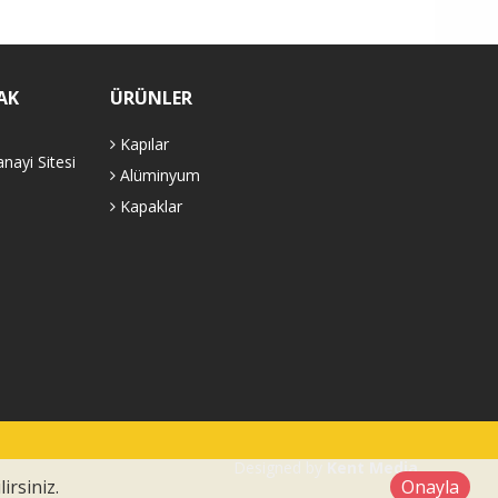
AK
ÜRÜNLER
Kapılar
nayi Sitesi
Alüminyum
Kapaklar
Designed by
Kent Media
irsiniz.
Onayla