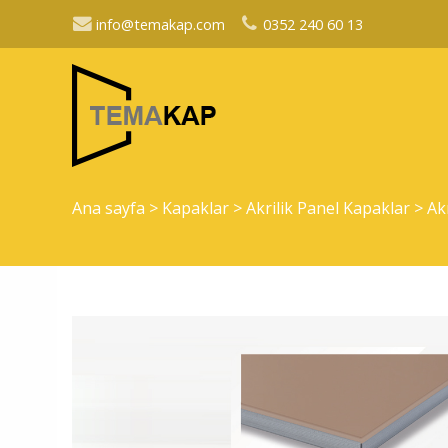
info@temakap.com
0352 240 60 13
Ana sayfa
>
Kapaklar
>
Akrilik Panel Kapaklar
>
Ak