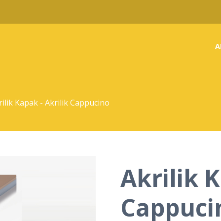
A
rilik Kapak - Akrilik Cappucino
Akrilik K
Cappuci