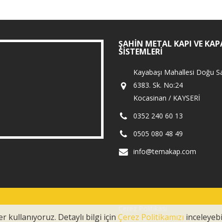
ŞAHIN METAL KAPI VE KAP
SISTEMLERI
Kayabaşı Mahallesi Doğu Sa
6383. Sk. No:24
Kocasinan / KAYSERİ
0352 240 60 13
0505 080 48 49
info@temakap.com
Çerez Politikası
r kullanıyoruz. Detaylı bilgi için
Çerez Politikamızı
inceleyebil