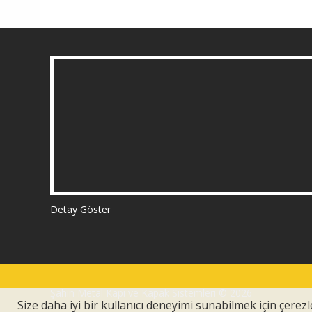
Detay Göster
Şahin Metal Kapı ve Kapak Sistemleri © 2026
Size daha iyi bir kullanıcı deneyimi sunabilmek için çerezle