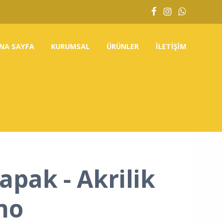
NA SAYFA
KURUMSAL
ÜRÜNLER
İLETIŞIM
apak - Akrilik
no